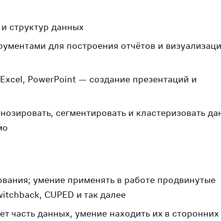
 и структур данных
рументами для построения отчётов и визуализаци
Excel, PowerPoint — создание презентаций и
нозировать, сегментировать и кластеризовать да
мо
ования; умение применять в работе продвинутые
itchback, CUPED и так далее
ет часть данных, умение находить их в сторонних