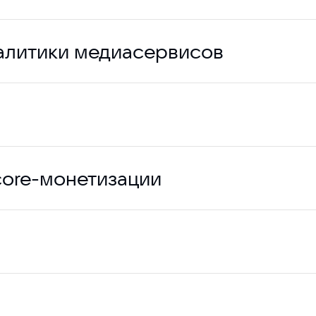
алитики медиасервисов
core-монетизации