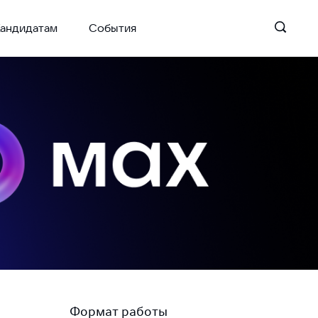
андидатам
События
Формат работы