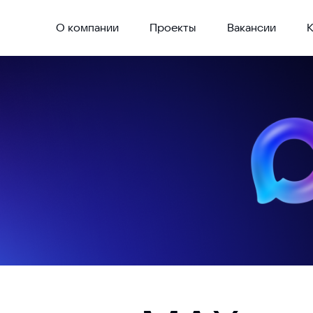
О компании
Проекты
Вакансии
К
ду
 в Москве
доступности
й родитель