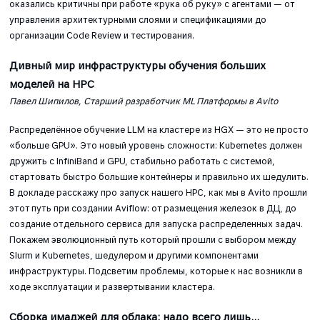
оказались критичны при работе «рука об руку» с агентами — от
управления архитектурными слоями и спецификациями до
организации Code Review и тестирования.
Дивный мир инфраструктуры обучения больших
моделей на HPC
Павел Шипилов, Старший разработчик ML Платформы в Avito
Распределённое обучение LLM на кластере из HGX — это не просто
«больше GPU». Это новый уровень сложности: Kubernetes должен
дружить с InfiniBand и GPU, стабильно работать с системой,
стартовать быстро большие контейнеры и правильно их шедулить.
В докладе расскажу про запуск нашего HPC, как мы в Avito прошли
этот путь при создании Aviflow: от размещения железок в ДЦ, до
создание отдельного сервиса для запуска распределенных задач.
Покажем эволюционный путь который прошли с выбором между
Slurm и Kubernetes, шедулером и другими компонентами
инфраструктуры. Подсветим проблемы, которые к нас возникли в
ходе эксплуатации и развертывании кластера.
Сборка имаджей для облака: надо всего лишь...