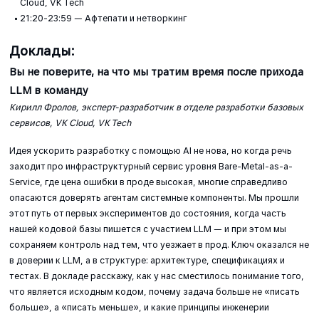
Cloud, VK Tech
21:20-23:59 — Афтепати и нетворкинг
Доклады:
Вы не поверите, на что мы тратим время после прихода
LLM в команду
Кирилл Фролов, эксперт-разработчик в отделе разработки базовых
сервисов, VK Cloud, VK Tech
Идея ускорить разработку с помощью AI не нова, но когда речь
заходит про инфраструктурный сервис уровня Bare-Metal-as-a-
Service, где цена ошибки в проде высокая, многие справедливо
опасаются доверять агентам системные компоненты. Мы прошли
этот путь от первых экспериментов до состояния, когда часть
нашей кодовой базы пишется с участием LLM — и при этом мы
сохраняем контроль над тем, что уезжает в прод. Ключ оказался не
в доверии к LLM, а в структуре: архитектуре, спецификациях и
тестах. В докладе расскажу, как у нас сместилось понимание того,
что является исходным кодом, почему задача больше не «писать
больше», а «писать меньше», и какие принципы инженерии