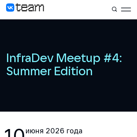
InfraDev Meetup #4:
Summer Edition
10
июня
2026
года