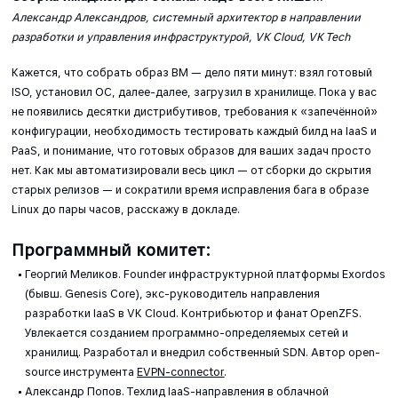
Александр Александров, системный архитектор в направлении
разработки и управления инфраструктурой, VK Cloud, VK Tech
Кажется, что собрать образ ВМ — дело пяти минут: взял готовый
ISO, установил ОС, далее-далее, загрузил в хранилище. Пока у вас
не появились десятки дистрибутивов, требования к «запечённой»
конфигурации, необходимость тестировать каждый билд на IaaS и
PaaS, и понимание, что готовых образов для ваших задач просто
нет. Как мы автоматизировали весь цикл — от сборки до скрытия
старых релизов — и сократили время исправления бага в образе
Linux до пары часов, расскажу в докладе.
Программный комитет:
Георгий Меликов. Founder инфраструктурной платформы Exordos
(бывш. Genesis Core), экс-руководитель направления
разработки IaaS в VK Cloud. Контрибьютор и фанат OpenZFS.
Увлекается созданием программно-определяемых сетей и
хранилищ. Разработал и внедрил собственный SDN. Автор open-
source инструмента
EVPN-сonnector
.
Александр Попов. Техлид IaaS-направления в облачной