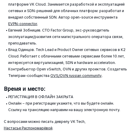
платформе VK Cloud. Занимается разработкой и эксплуатацией
сетевых и SDN-решений для облачных платформ: разработал и
внедрил собственный SDN. Автор open-source инструмента
EVPN-сonnector
.
Евгений Зобницев. CTO Factor Group, экс-руководитель
эксплуатации/развития сети магистрального оператора связи,
преподаватель.
Влад Одинцов. Tech Lead и Product Owner сетевых сервисов в K2
Cloud. Работает с облачными сетевыми сервисами более 10 лет,
интересуется виртуализацией, SDN и hardware acceleration.
Контрибьютор Open vSwitch, OVN и других проектов. Создатель
Телеграм-сообщества
OVS/OVN russian community
.
Время и место:
РЕГИСТРАЦИЯ В ОФЛАЙН ЗАКРЫТА
Онлайн – при регистрации укажите, что вы будете онлайн.
Ссылку на трансляцию направим на вашу электронную почту.
С вопросами можно писать деврелу VK Tech,
Настасье Распономарёвой
.