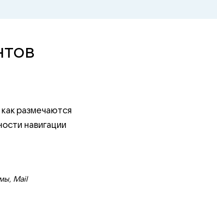
нтов
 как размечаются
ности навигации
ы, Mail