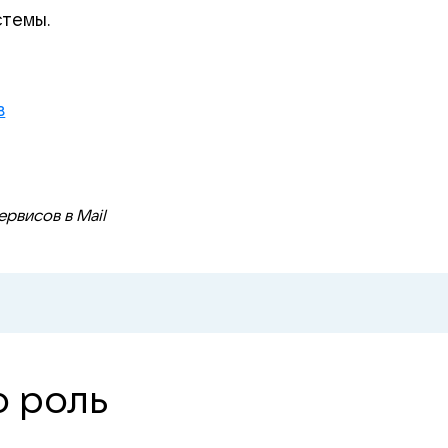
стемы.
в
ервисов в Mail
о роль